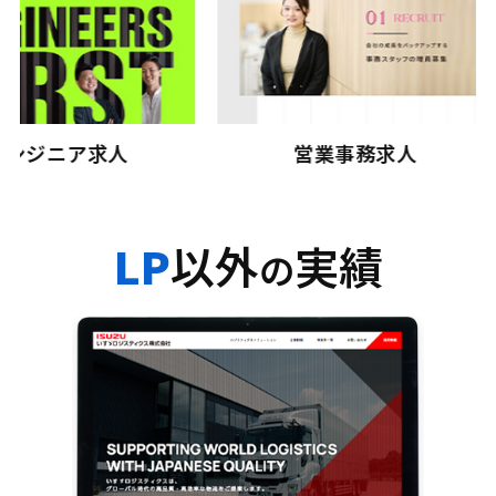
求人
営業事務求人
LP
以外
実績
の