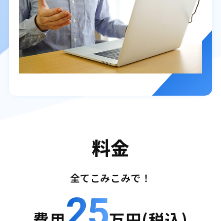
料金
全てこみこみで！
25
費用
万円(税込)