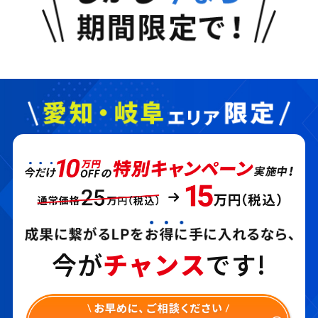
今が
チャンス
です!