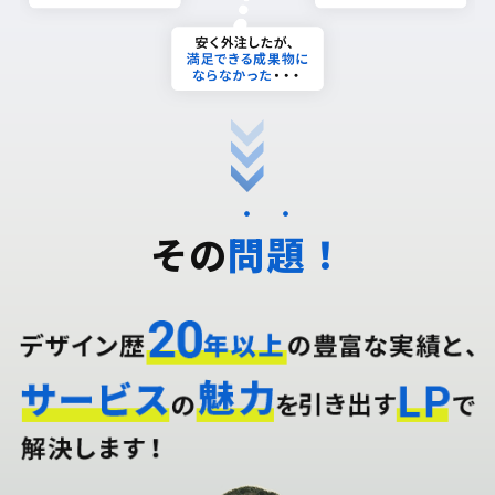
・
・
その
問
題
！